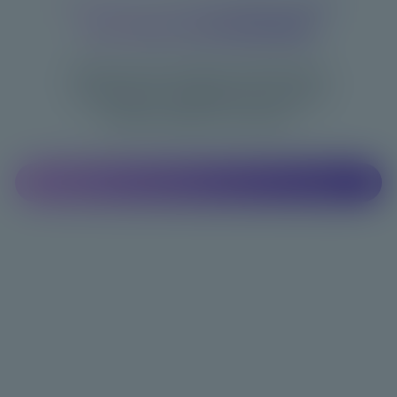
Boostez vos résultats avec
3D body visualization
Profitez d'une analyse avancée de la
composition corporelle sans ruban à
mesurer, balance ou photo.
Trouver un emplacement Bodygee