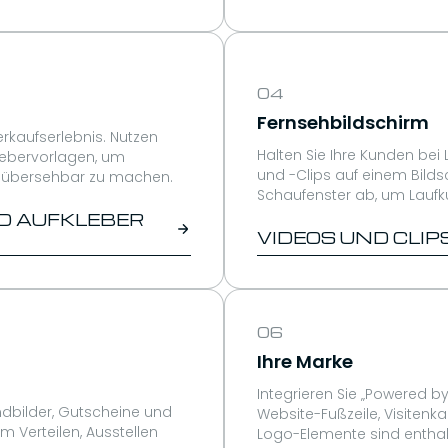
04
Fernsehbildschirm
rkaufserlebnis. Nutzen
Halten Sie Ihre Kunden bei
lebervorlagen, um
und -Clips auf einem Bilds
unübersehbar zu machen.
Schaufenster ab, um Laufk
D AUFKLEBER
VIDEOS UND CLI
06
Ihre Marke
Integrieren Sie „Powered b
undbilder, Gutscheine und
Website-Fußzeile, Visitenka
m Verteilen, Ausstellen
Logo-Elemente sind enthal