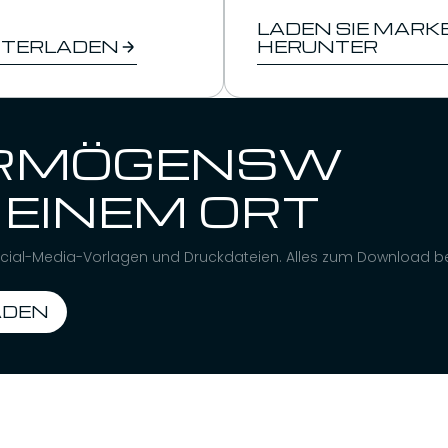
LADEN SIE MARK
NTERLADEN
HERUNTER
ERMÖGENSW
 EINEM ORT
, Social-Media-Vorlagen und Druckdateien. Alles zum Download be
ADEN