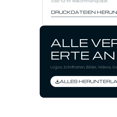
oder für Ihr Willkommenspaket.
DRUCKDATEIEN HERU
ALLE V
ERTE AN
Logos, Schriftarten, Bilder, Videos
ALLES HERUNTERL