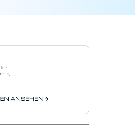
nden
afie,
DEN ANSEHEN